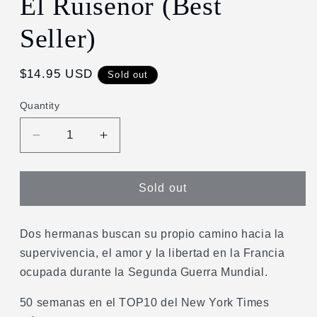
El Ruiseñor (Best
in
modal
Seller)
Regular
$14.95 USD
Sold out
price
Quantity
Decrease
Increase
quantity
quantity
for
for
El
El
Sold out
Ruiseñor
Ruiseñor
(Best
(Best
Seller)
Seller)
Dos hermanas buscan su propio camino hacia la
supervivencia, el amor y la libertad en la Francia
ocupada durante la Segunda Guerra Mundial.
50 semanas en el TOP10 del New York Times