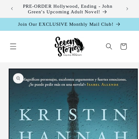
Skip to
leases
PRE-ORDER Hollywood, Ending - John
content
Green's Upcoming Adult Novel!
Join Our EXCLUSIVE Monthly Mail Club!
Cart
Skip to
product
information